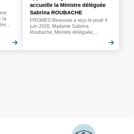
accueille la Ministre déléguée
Sabrina ROUBACHE
une
 la
PROMEO Beauvais a reçu le jeudi 4
ère
juin 2026, Madame Sabrina
ion
Roubache, Ministre déléguée,
uin
chargée de l'Enseignement, de la
En savoir plus
En savo
Formation professionnelle et de
l'Apprentissage et Monsieur Jean-
Marie Caillaud, Préfet de l’Oise.