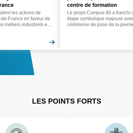
rance
centre de formation
ent les actions de
Le projet Campus 80 a franchi 
-de-France en faveur de
étape symbolique majeure avec
des métiers industriels et
cérémonie de pose de la premi
reprises à affecter leur
pierre, du futur centre de format
 d'apprentissage au
PROMEO Amiens, le jeudi 25 j
ette ambition commune.
En savoir plus
2026.
LES POINTS FORTS