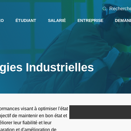
Recherch
EO
ÉTUDIANT
SALARIÉ
ENTREPRISE
DEMAND
ies Industrielles
ormances visant à optimiser l'état
ectif de maintenir en bon état et
rer leur fiabilité et leur
paration et d'amélioration de