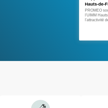
Hauts-de-F
PROMEO souti
l'UIMM Hauts
l'attractivité 
invite les ent
solde de taxe
service de c
Voir toutes les actualités