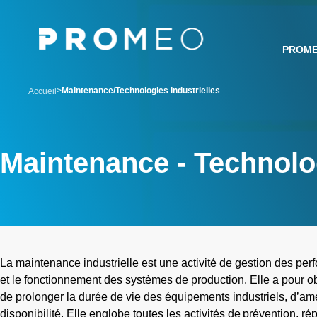
Aller
Panneau de gestion des cookies
au
contenu
PROM
principal
breadcrumb
Maintenance/Technologies Industrielles
Accueil
Maintenance - Technolog
La maintenance industrielle est une activité de gestion des perf
et le fonctionnement des systèmes de production. Elle a pour obj
de prolonger la durée de vie des équipements industriels, d’amélio
disponibilité. Elle englobe toutes les activités de prévention, ré