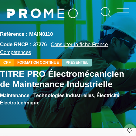
Aller
Panneau de gestion des cookies
au
contenu
principal
Référence : MAIN0110
Code RNCP : 37276
Consulter la fiche France
Compétences
CPF
FORMATION CONTINUE
PRÉSENTIEL
TITRE PRO Électromécanicien
de Maintenance Industrielle
Maintenance - Technologies Industrielles, Électricité -
Électrotechnique