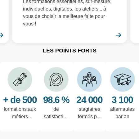
Les formations essentielles, sur-mesure,
individuelles, digitales, les ateliers... à
vous de choisir la meilleure faite pour
vous !
En savoir plus
En sa
LES POINTS FORTS
+ de 500
98.6 %
24 000
3 100
formations aux
de
stagiaires
alternautes
métiers
satisfaction
formés par
par an
techniques de
des salariés
an
l'industrie et
interrogés
tertiaires