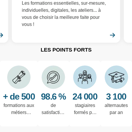
Les formations essentielles, sur-mesure,
individuelles, digitales, les ateliers... à
vous de choisir la meilleure faite pour
vous !
En savoir plus
En sa
LES POINTS FORTS
+ de 500
98.6 %
24 000
3 100
formations aux
de
stagiaires
alternautes
métiers
satisfaction
formés par
par an
techniques de
des salariés
an
l'industrie et
interrogés