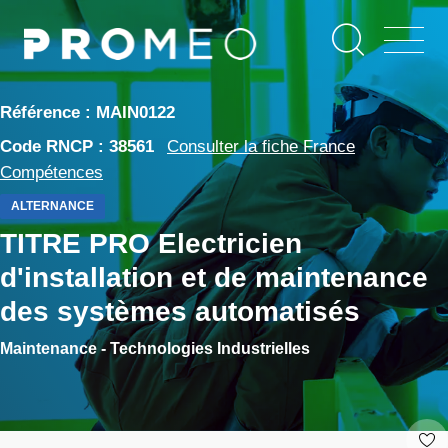
Aller
Panneau de gestion des cookies
au
contenu
principal
Référence : MAIN0122
Code RNCP : 38561
Consulter la fiche France
Compétences
ALTERNANCE
TITRE PRO Electricien
d'installation et de maintenance
des systèmes automatisés
Maintenance - Technologies Industrielles