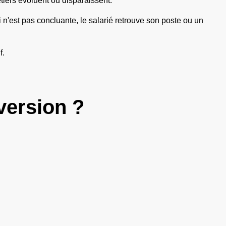
tiers évoluent ou disparaissent.
i n'est pas concluante, le salarié retrouve son poste ou un
f.
version ?