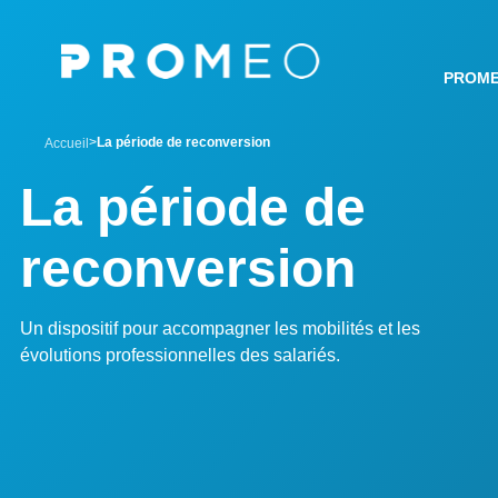
Aller
Panneau de gestion des cookies
au
contenu
PROM
principal
breadcrumb
La période de reconversion
Accueil
La période de
reconversion
Un dispositif pour accompagner les mobilités et les
évolutions professionnelles des salariés.