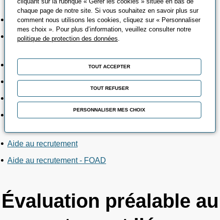
cliquant sur la rubrique « Gérer les cookies » située en bas de
chaque page de notre site. Si vous souhaitez en savoir plus sur
Évaluation pré-formative liée aux aptitudes
comment nous utilisons les cookies, cliquez sur « Personnaliser
mes choix ». Pour plus d’information, veuillez consulter notre
Évaluation pré-formative liée aux aptitudes - FOAD
politique de protection des données
.
Positionnement managérial « ManageR »
TOUT ACCEPTER
Positionnement managérial « ManageR » - FOAD
TOUT REFUSER
Positionnement managérial approfondi
PERSONNALISER MES CHOIX
Positionnement managérial 360° by PerformanSe
Aide au recrutement
Aide au recrutement - FOAD
Évaluation préalable au