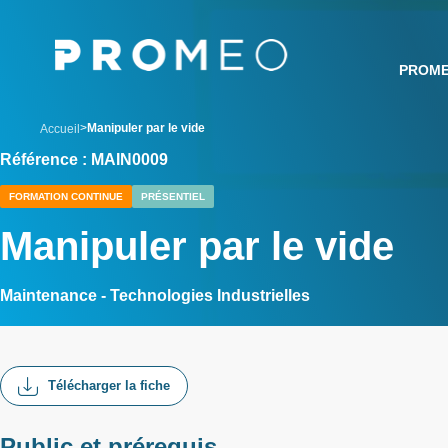
Aller
Panneau de gestion des cookies
au
contenu
PROM
principal
breadcrumb
Manipuler par le vide
Accueil
Référence : MAIN0009
FORMATION CONTINUE
PRÉSENTIEL
Manipuler par le vide
Maintenance - Technologies Industrielles
Télécharger la fiche
Public et prérequis