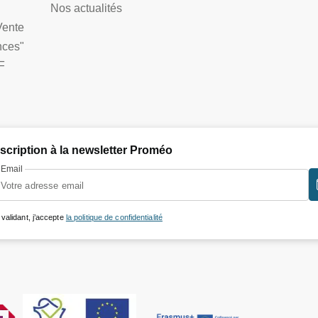
Nos actualités
Vente
nces"
F
nscription à la newsletter Proméo
Email
 validant, j’accepte
la politique de confidentialité