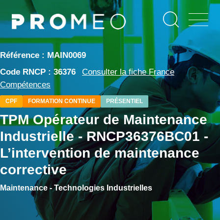
Aller
Panneau de gestion des cookies
au
contenu
principal
Référence : MAIN0069
Code RNCP : 36376
Consulter la fiche France
Compétences
CPF
FORMATION CONTINUE
PRÉSENTIEL
TPM Opérateur de Maintenance
Industrielle - RNCP36376BC01 -
L’intervention de maintenance
corrective
Maintenance - Technologies Industrielles