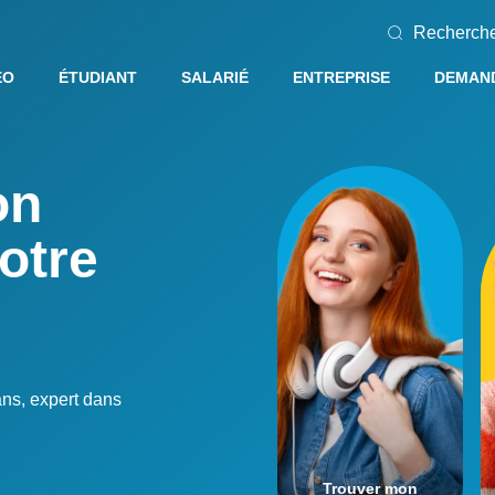
Recherch
EO
ÉTUDIANT
SALARIÉ
ENTREPRISE
DEMAND
on
otre
ans, expert dans
Trouver mon