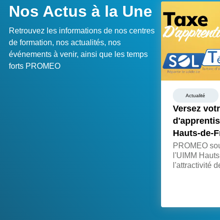
Nos Actus à la Une
Retrouvez les informations de nos centres
de formation, nos actualités, nos
événements à venir, ainsi que les temps
forts PROMEO
Actualité
Versez votr
d'apprenti
Hauts-de-F
PROMEO souti
l'UIMM Hauts
l'attractivité 
invite les ent
solde de taxe
service de c