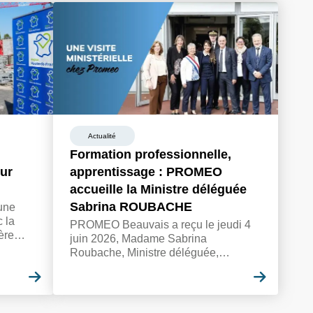
Actualité
Formation professionnelle,
tur
apprentissage : PROMEO
accueille la Ministre déléguée
Sabrina ROUBACHE
une
 la
PROMEO Beauvais a reçu le jeudi 4
ère
juin 2026, Madame Sabrina
ion
Roubache, Ministre déléguée,
uin
chargée de l'Enseignement, de la
En savoir plus
En savo
Formation professionnelle et de
l'Apprentissage et Monsieur Jean-
Marie Caillaud, Préfet de l’Oise.