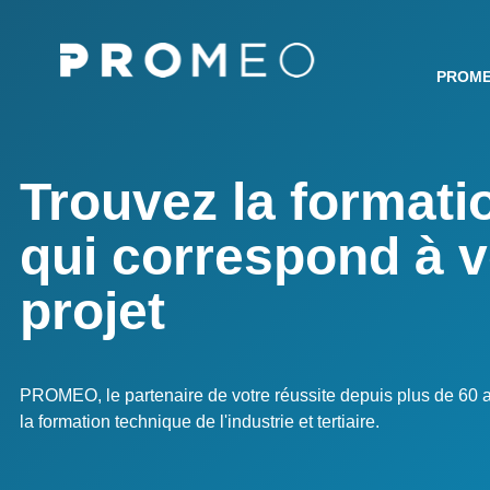
Page
Aller
Panneau de gestion des cookies
au
d'accueil
contenu
PROM
principal
Trouvez la formati
qui correspond à v
projet
PROMEO, le partenaire de votre réussite depuis plus de 60 
la formation technique de l'industrie et tertiaire.