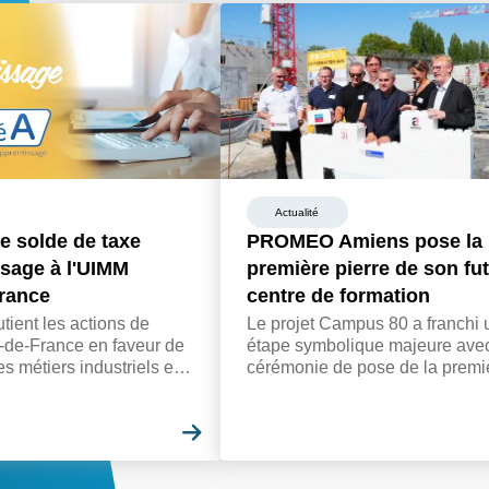
Actualité
e solde de taxe
PROMEO Amiens pose la
ssage à l'UIMM
première pierre de son fu
rance
centre de formation
ent les actions de
Le projet Campus 80 a franchi 
-de-France en faveur de
étape symbolique majeure avec
des métiers industriels et
cérémonie de pose de la premi
reprises à affecter leur
pierre, du futur centre de format
 d'apprentissage au
PROMEO Amiens, le jeudi 25 j
ette ambition commune.
En savoir plus
2026.