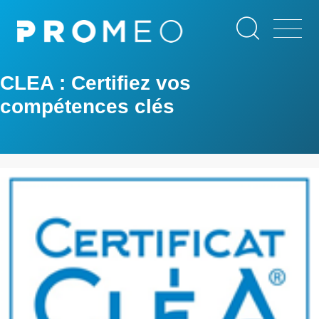
Aller
Panneau de gestion des cookies
au
contenu
principal
CLEA : Certifiez vos
compétences clés