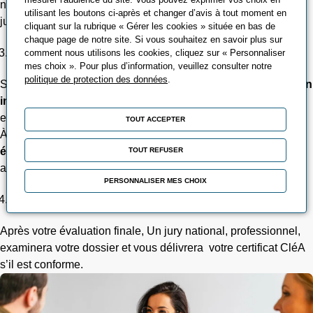
nécessaires, votre dossier est immédiatement transmis à un
utilisant les boutons ci-après et changer d’avis à tout moment en
jury.
cliquant sur la rubrique « Gérer les cookies » située en bas de
chaque page de notre site. Si vous souhaitez en savoir plus sur
Renforcez vos compétences
comment nous utilisons les cookies, cliquez sur « Personnaliser
mes choix ». Pour plus d’information, veuillez consulter notre
politique de protection des données
.
Si des éléments vous manquent,
un programme de formation
individualisée
vous sera proposé : il sera adapté à votre profil
et modularisé.
TOUT ACCEPTER
À la fin de ce parcours de formation, vous passerez
une
évaluation finale
, uniquement dans les domaines que vous
TOUT REFUSER
avez travaillés.
PERSONNALISER MES CHOIX
Décrochez votre certificat CléA
Après votre évaluation finale, Un jury national, professionnel,
examinera votre dossier et vous délivrera votre certificat CléA
s’il est conforme.