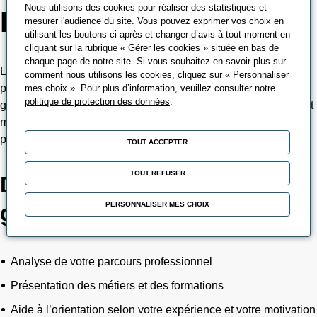
Nous utilisons des cookies pour réaliser des statistiques et
INDIVIDUEL
mesurer l'audience du site. Vous pouvez exprimer vos choix en
utilisant les boutons ci-après et changer d’avis à tout moment en
cliquant sur la rubrique « Gérer les cookies » située en bas de
chaque page de notre site. Si vous souhaitez en savoir plus sur
Les conseillers Parcours individuel sont les interlocuteurs
comment nous utilisons les cookies, cliquez sur « Personnaliser
privilégiés de tous les salariés, demandeurs d’emploi et plus
mes choix ». Pour plus d’information, veuillez consulter notre
politique de protection des données
.
généralement toutes les personnes à titre individuel souhaitant
mener un projet de formation ou de reconversion
professionnelle.
TOUT ACCEPTER
TOUT REFUSER
Des conseillers pour vous
PERSONNALISER MES CHOIX
guider :
Analyse de votre parcours professionnel
Présentation des métiers et des formations
Aide à l’orientation selon votre expérience et votre motivation