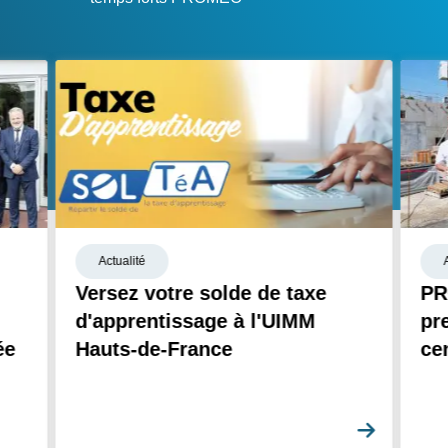
Actualité
Versez votre solde de taxe
PR
d'apprentissage à l'UIMM
pr
ée
Hauts-de-France
ce
En savoi