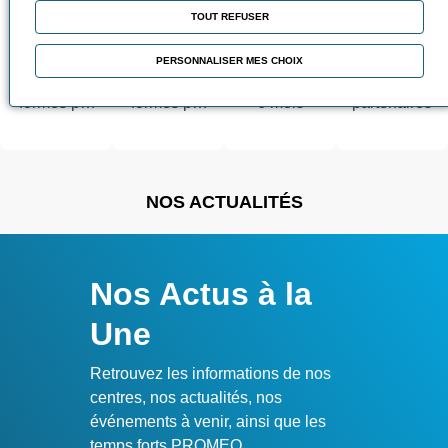
TOUT REFUSER
3 100
21 000
98,6%
3 500
PERSONNALISER MES CHOIX
alternautes
salariés
d’insertion à
entreprises
formés par
formés par
6 mois
partenaires
an
an
NOS ACTUALITÉS
Nos Actus à la
Une
Retrouvez les informations de nos
centres, nos actualités, nos
événements à venir, ainsi que les
temps forts PROMEO