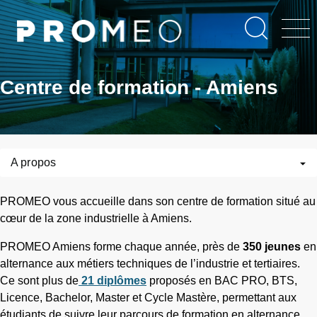
Aller
Panneau de gestion des cookies
au
contenu
principal
Centre de formation - Amiens
A propos
PROMEO vous accueille dans son centre de formation situé au
cœur de la zone industrielle à Amiens.
PROMEO Amiens forme chaque année, près de
350 jeunes
en
alternance aux métiers techniques de l’industrie et tertiaires.
Ce sont plus de
21 diplômes
proposés en BAC PRO, BTS,
Licence, Bachelor, Master et Cycle Mastère, permettant aux
étudiants de suivre leur parcours de formation en alternance.