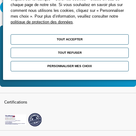
chaque page de notre site. Si vous souhaitez en savoir plus sur
S'inscrire chez PROMEO
comment nous utilisons les cookies, cliquez sur « Personnaliser
mes choix ». Pour plus d’information, veuillez consulter notre
politique de protection des données
.
Vous souhaitez être
TOUT ACCEPTER
accompagné(e) dans votre
projet ?
TOUT REFUSER
PERSONNALISER MES CHOIX
Contactez-nous
Certifications