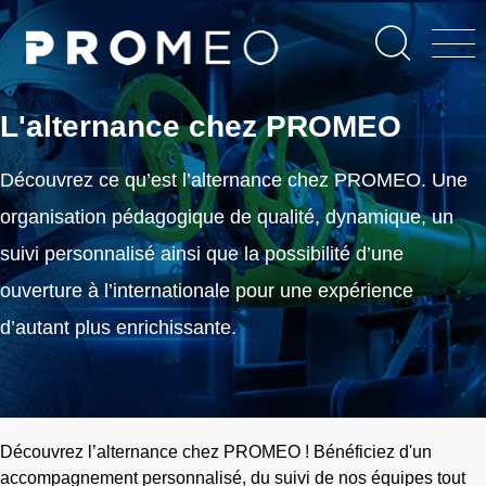
Aller
Panneau de gestion des cookies
au
contenu
principal
L'alternance chez PROMEO
Découvrez ce qu’est l’alternance chez PROMEO. Une
organisation pédagogique de qualité, dynamique, un
suivi personnalisé ainsi que la possibilité d’une
ouverture à l’internationale pour une expérience
d’autant plus enrichissante.
Découvrez l’alternance chez PROMEO ! Bénéficiez d'un
accompagnement personnalisé, du suivi de nos équipes tout