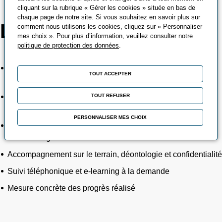
cliquant sur la rubrique « Gérer les cookies » située en bas de
chaque page de notre site. Si vous souhaitez en savoir plus sur
Les + PROMEO
comment nous utilisons les cookies, cliquez sur « Personnaliser
mes choix ». Pour plus d’information, veuillez consulter notre
politique de protection des données
.
Expertise dans l’analyse de la problématique et la définition
TOUT ACCEPTER
des objectifs
TOUT REFUSER
Accompagnement par un coach habilité, expérimenté et
supervisé
PERSONNALISER MES CHOIX
Rigueur méthodologique dans l’application des techniques
de coaching
Accompagnement sur le terrain, déontologie et confidentialité
Suivi téléphonique et e-learning à la demande
Mesure concrète des progrès réalisé