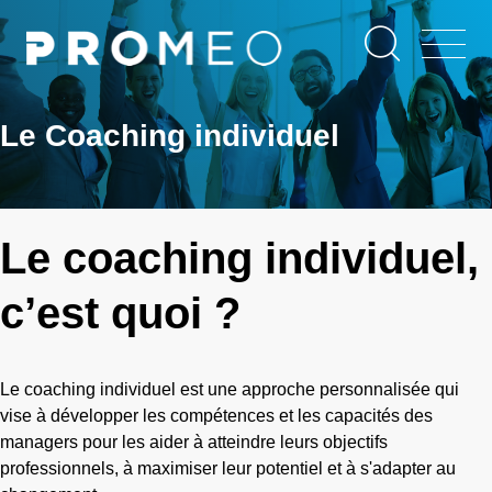
Aller
Panneau de gestion des cookies
au
contenu
principal
Le Coaching individuel
Le coaching individuel,
c’est quoi ?
Le coaching individuel est une approche personnalisée qui
vise à développer les compétences et les capacités des
managers pour les aider à atteindre leurs objectifs
professionnels, à maximiser leur potentiel et à s'adapter au