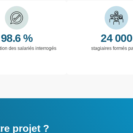
98.6 %
24 000
tion des salariés interrogés
stagiaires formés p
e projet ?