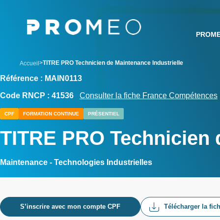
Aller
Panneau de gestion des cookies
au
contenu
PROM
principal
breadcrumb
TITRE PRO Technicien de Maintenance Industrielle
Accueil
Référence : MAIN0113
Code RNCP : 41536
Consulter la fiche France Compétences
CPF
FORMATION CONTINUE
PRÉSENTIEL
TITRE PRO Technicien d
Maintenance - Technologies Industrielles
S’inscrire avec mon compte CPF
Télécharger la fic