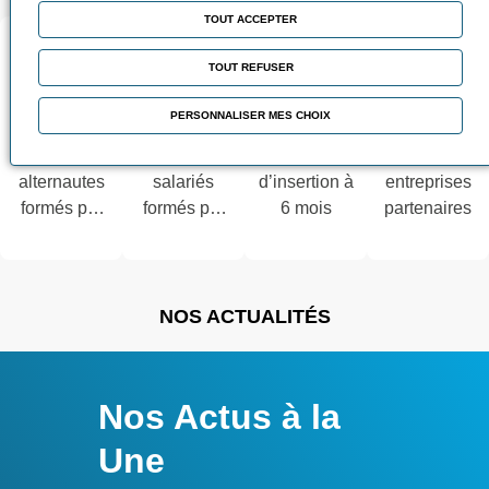
TOUT ACCEPTER
TOUT REFUSER
PERSONNALISER MES CHOIX
3 000
22 000
92 %
3 500
alternautes
salariés
d’insertion à
entreprises
formés par
formés par
6 mois
partenaires
an
an
NOS ACTUALITÉS
Nos Actus à la
Une