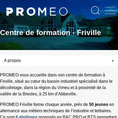
Aller
Panneau de gestion des cookies
au
contenu
principal
Centre de formation - Friville
A propos
PROMEO vous accueille dans son centre de formation à
Friville, situé au cœur du bassin industriel spécialisé dans le
décolletage, dans la région du Vimeu et à proximité de la
vallée de la Bresles, à 25 km d’Abbeville.
PROMEO Friville forme chaque année, près de
50 jeunes
en
alternance aux métiers techniques de l’industrie et tertiaires.
Ce sont
6
diplômes
proposés en BAC PRO et BTS permettant