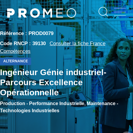
Aller
Panneau de gestion des cookies
au
contenu
principal
Référence : PROD0079
Code RNCP : 39130
Consulter la fiche France
Compétences
ALTERNANCE
Ingénieur Génie industriel-
Parcours Excellence
Opérationnelle
Production - Performance Industrielle, Maintenance -
Technologies Industrielles