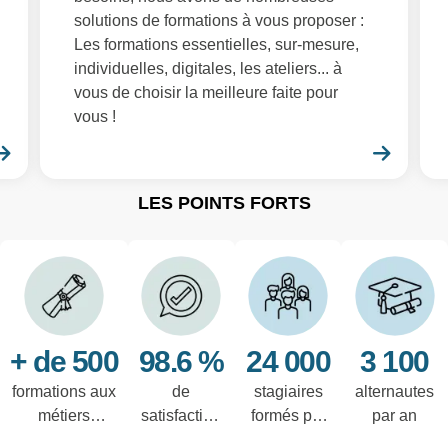
solutions de formations à vous proposer :
Les formations essentielles, sur-mesure,
individuelles, digitales, les ateliers... à
vous de choisir la meilleure faite pour
vous !
En savoir plus
En sa
LES POINTS FORTS
+ de 500
98.6 %
24 000
3 100
formations aux
de
stagiaires
alternautes
métiers
satisfaction
formés par
par an
techniques de
des salariés
an