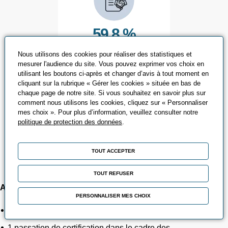
59,8 %
d'insertion à 6 mois
Nous utilisons des cookies pour réaliser des statistiques et
mesurer l'audience du site. Vous pouvez exprimer vos choix en
utilisant les boutons ci-après et changer d’avis à tout moment en
cliquant sur la rubrique « Gérer les cookies » située en bas de
chaque page de notre site. Si vous souhaitez en savoir plus sur
ACCOMPAGNEMENTS
comment nous utilisons les cookies, cliquez sur « Personnaliser
mes choix ». Pour plus d’information, veuillez consulter notre
VAE & BILANS DE
politique de protection des données
.
COMPETENCES
TOUT ACCEPTER
TOUT REFUSER
Accompagnements VAE :
PERSONNALISER MES CHOIX
3 accompagnements VAE initiés ou finalisés en 2025
1 passation de certification dans le cadre des