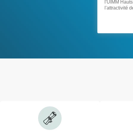
l'UIMM Hauts
l'attractivité 
invite les ent
solde de taxe
service de c
Voir toutes les actualités