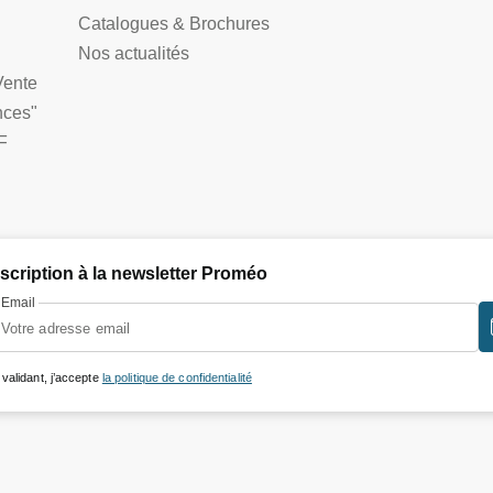
Catalogues & Brochures
Nos actualités
Vente
nces"
F
nscription à la newsletter Proméo
Email
 validant, j’accepte
la politique de confidentialité