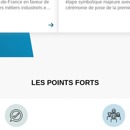
-de-France en faveur de
étape symbolique majeure avec
des métiers industriels et
cérémonie de pose de la premi
reprises à affecter leur
pierre, du futur centre de format
 d'apprentissage au
PROMEO Amiens, le jeudi 25 j
ette ambition commune.
En savoir plus
2026.
LES POINTS FORTS