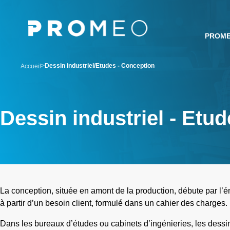
Aller
Panneau de gestion des cookies
au
contenu
PROM
principal
breadcrumb
Dessin industriel/Etudes - Conception
Accueil
Dessin industriel - Etu
La conception, située en amont de la production, débute par l
à partir d’un besoin client, formulé dans un cahier des charges.
Dans les bureaux d’études ou cabinets d’ingénieries, les dessin