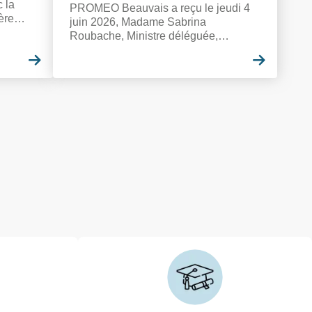
 la
PROMEO Beauvais a reçu le jeudi 4
ère
juin 2026, Madame Sabrina
ion
Roubache, Ministre déléguée,
uin
chargée de l'Enseignement, de la
En savoir plus
En savo
Formation professionnelle et de
l'Apprentissage et Monsieur Jean-
Marie Caillaud, Préfet de l’Oise.