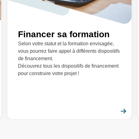
ation et interprétation des mesures
Financer sa formation
Selon votre statut et la formation envisagée,
vous pourrez faire appel à différents dispositifs
de financement.
Découvrez tous les dispositifs de financement
pour construire votre projet !
on et interprétation des mesures
En savoir plus
En 