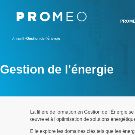
Aller
Panneau de gestion des cookies
au
contenu
PROM
principal
breadcrumb
Gestion de l'énergie
Accueil
Gestion de l'énergie
La filière de formation en Gestion de l'Énergie s
œuvre et à l'optimisation de solutions énergétiqu
Elle explore les domaines clés tels que les énerg