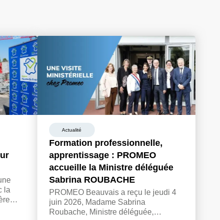
700
€ HT
Demander un devis
En savoir plus
Actualité
Formation professionnelle,
tur
apprentissage : PROMEO
accueille la Ministre déléguée
Sabrina ROUBACHE
une
 la
PROMEO Beauvais a reçu le jeudi 4
ère
juin 2026, Madame Sabrina
ion
Roubache, Ministre déléguée,
uin