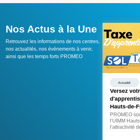
Pratiquer l'éco-maintenance
Gestion de l'énergie, Maintenance - Technologies In
Nos Actus à la Une
Compiègne, Saint-Quentin, Amiens
2 jours / 14 heures
Présentiel
Retrouvez les informations de nos centres,
nos actualités, nos événements à venir,
ainsi que les temps forts PROMEO
Actualité
Versez votr
d'apprenti
Hauts-de-F
PROMEO souti
l'UIMM Hauts
l'attractivité 
invite les ent
solde de taxe