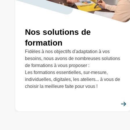
FORMATION CONTINUE
PRÉSENTIEL
Analyseur de réseau - Utilis
Gestion de l'énergie
Nos solutions de
formation
Disponible sur plusieurs centres
1 jour / 7 heures
Présentiel
Fidèles à nos objectifs d'adaptation à vos
besoins, nous avons de nombreuses solutions
de formations à vous proposer :
FORMATION CONTINUE
PRÉSENTIEL
Les formations essentielles, sur-mesure,
Caméra thermique - Utilisati
individuelles, digitales, les ateliers... à vous de
choisir la meilleure faite pour vous !
Gestion de l'énergie
Disponible sur plusieurs centres
1 jour / 7 heures
Présentiel
FORMATION CONTINUE
PRÉSENTIEL