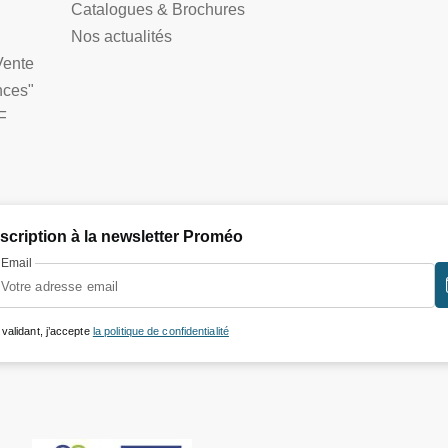
Catalogues & Brochures
Nos actualités
Vente
nces"
F
nscription à la newsletter Proméo
Email
 validant, j’accepte
la politique de confidentialité