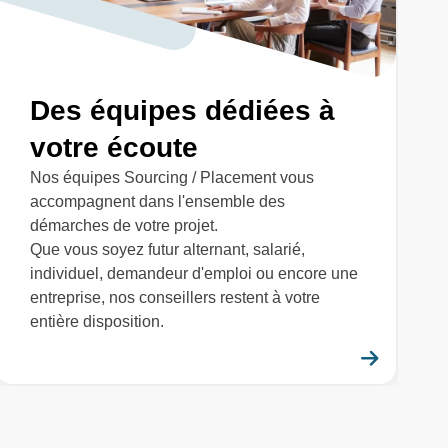
350
€ HT
Des équipes dédiées à
votre écoute
Demander un devis
En savoir plus
Nos équipes Sourcing / Placement vous
accompagnent dans l'ensemble des
démarches de votre projet.
Que vous soyez futur alternant, salarié,
350
€ HT
individuel, demandeur d'emploi ou encore une
entreprise, nos conseillers restent à votre
entière disposition.
Demander un devis
En savoir plus
savoir plus
En savo