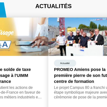
ACTUALITÉS
dustrielles
Actualité
e solde de taxe
PROMEO Amiens pose la
ssage à l'UIMM
première pierre de son fu
rance
centre de formation
ent les actions de
Le projet Campus 80 a franchi 
-de-France en faveur de
étape symbolique majeure avec
des métiers industriels et
cérémonie de pose de la premi
reprises à affecter leur
pierre, du futur centre de format
 d'apprentissage au
PROMEO Amiens, le jeudi 25 j