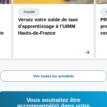
Actualité
Versez votre solde de taxe
PR
d'apprentissage à l'UIMM
pr
ée
Hauts-de-France
ce
En savoi
Voir toutes les actualités
Vous souhaitez être
accompagné(e) dans votre