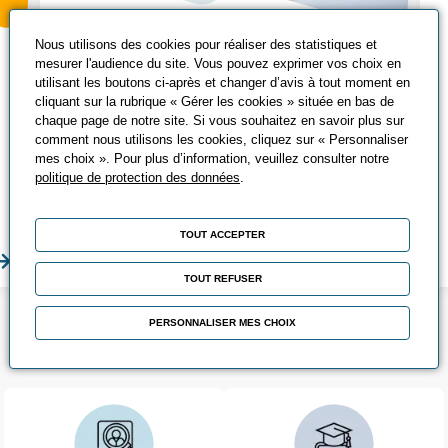
Nous utilisons des cookies pour réaliser des statistiques et
Financer sa formation
mesurer l'audience du site. Vous pouvez exprimer vos choix en
utilisant les boutons ci-après et changer d’avis à tout moment en
Découvrez les aides financières dont vous
cliquant sur la rubrique « Gérer les cookies » située en bas de
pouvez bénéficier et les modes de
chaque page de notre site. Si vous souhaitez en savoir plus sur
financement disponibles.
comment nous utilisons les cookies, cliquez sur « Personnaliser
mes choix ». Pour plus d’information, veuillez consulter notre
politique de protection des données
.
TOUT ACCEPTER
En savoir plus
En sa
TOUT REFUSER
PERSONNALISER MES CHOIX
LES POINTS FORTS