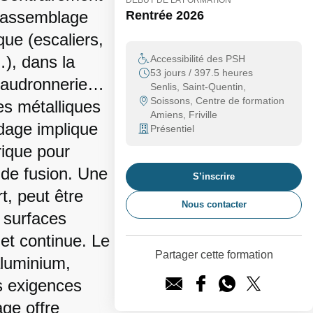
DÉBUT DE LA FORMATION
l'assemblage
Rentrée 2026
que (escaliers,
…), dans la
Accessibilité des PSH
53 jours / 397.5 heures
chaudronnerie…
Senlis, Saint-Quentin,
Soissons, Centre de formation
es métalliques
Amiens, Friville
dage implique
Présentiel
rique pour
 de fusion. Une
S’inscrire
t, peut être
Nous contacter
s surfaces
 et continue. Le
Partager cette formation
aluminium,
s exigences
age offre