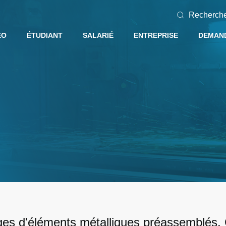
Recherch
EO
ÉTUDIANT
SALARIÉ
ENTREPRISE
DEMAND
ages d'éléments métalliques préassemblés.