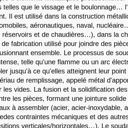
telles que le vissage et le boulonnage… 
Il est utilisé dans la construction métalli
tomobiles, aéronautiques, naval, nucléaire
de réservoirs et de chaudières…), dans la 
 fabrication utilisé pour joindre des pièc
s fusionnant ensemble. Le processus de sou
intense, telle qu'une flamme ou un arc élect
r jusqu'à ce qu'elles atteignent leur point
ériau de remplissage, appelé métal d'appor
 les vides. La fusion et la solidification de
tre les pièces, formant une jointure solide
aux à assembler (acier, acier-inoxydable, 
isedes contraintes mécaniques et des autre
ositions verticales/horizontales…). Le soud