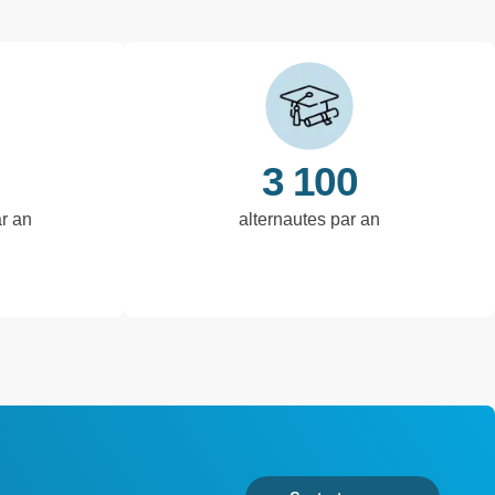
3 100
ar an
alternautes par an