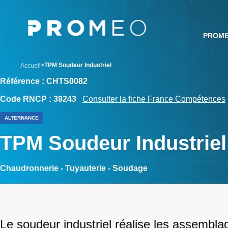
Aller
Panneau de gestion des cookies
au
contenu
PROM
principal
breadcrumb
TPM Soudeur Industriel
Accueil
Référence : CHTS0082
Code RNCP : 39243
Consulter la fiche France Compétences
ALTERNANCE
TPM Soudeur Industriel
Chaudronnerie - Tuyauterie - Soudage
Le soudeur industriel réalise les assembl