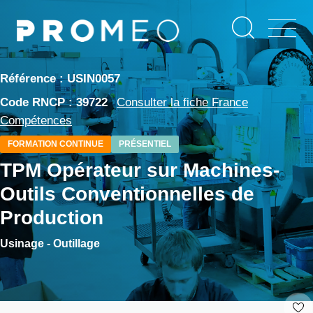
Aller
Panneau de gestion des cookies
au
contenu
principal
Référence : USIN0057
Code RNCP : 39722
Consulter la fiche France
Compétences
FORMATION CONTINUE
PRÉSENTIEL
TPM Opérateur sur Machines-
Outils Conventionnelles de
Production
Usinage - Outillage