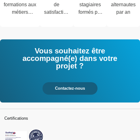
formations aux
de
stagiaires
alternautes
métiers
satisfaction
formés par
par an
techniques de
des salariés
an
l'industrie et
interrogés
tertiaires
Vous souhaitez être
accompagné(e) dans votre
projet ?
Contactez-nous
Certifications