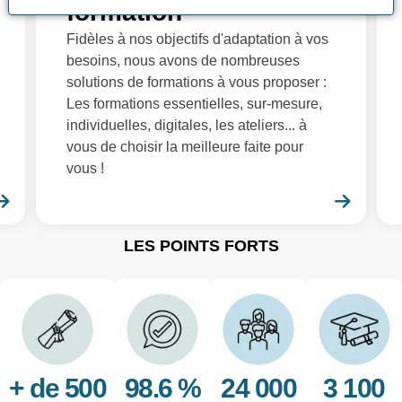
formation
Fidèles à nos objectifs d'adaptation à vos
besoins, nous avons de nombreuses
solutions de formations à vous proposer :
Les formations essentielles, sur-mesure,
individuelles, digitales, les ateliers... à
vous de choisir la meilleure faite pour
vous !
En savoir plus
En sa
LES POINTS FORTS
+ de 500
98.6 %
24 000
3 100