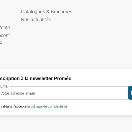
Catalogues & Brochures
Nos actualités
Vente
nces"
F
nscription à la newsletter Proméo
Email
 validant, j’accepte
la politique de confidentialité