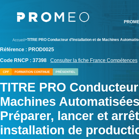
Aller
Panneau de gestion des cookies
au
contenu
PROM
principal
breadcrumb
TITRE PRO Conducteur d'Installation et de Machines Automatisé
Accueil
Référence : PROD0025
Code RNCP : 37398
Consulter la fiche France Compétences
CPF
FORMATION CONTINUE
PRÉSENTIEL
TITRE PRO Conducteur d
Machines Automatisée
Préparer, lancer et arr
installation de product