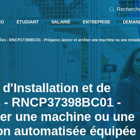
Recherch
EO
ÉTUDIANT
SALARIÉ
ENTREPRISE
DEMAND
es - RNCP37398BC01 - Préparer, lancer et arrêter une machine ou une install
'Installation et de
s - RNCP37398BC01 -
êter une machine ou une
ion automatisée équipée