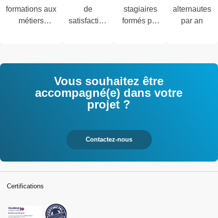
formations aux
de
stagiaires
alternautes
métiers
satisfaction
formés par
par an
techniques de
des salariés
an
l'industrie et
interrogés
tertiaires
Vous souhaitez être
accompagné(e) dans votre
projet ?
Contactez-nous
Certifications