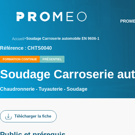
Aller
Panneau de gestion des cookies
au
contenu
PROM
principal
breadcrumb
Soudage Carroserie automobile EN 9606-1
Accueil
Référence : CHTS0040
FORMATION CONTINUE
PRÉSENTIEL
Soudage Carroserie au
Chaudronnerie - Tuyauterie - Soudage
Télécharger la fiche
Public et prérequis