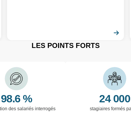
En savoir plus
En 
LES POINTS FORTS
98.6 %
24 000
tion des salariés interrogés
stagiaires formés p