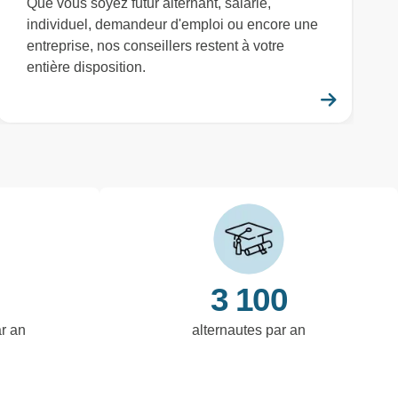
Que vous soyez futur alternant, salarié,
individuel, demandeur d'emploi ou encore une
entreprise, nos conseillers restent à votre
entière disposition.
savoir plus
En savo
3 100
ar an
alternautes par an