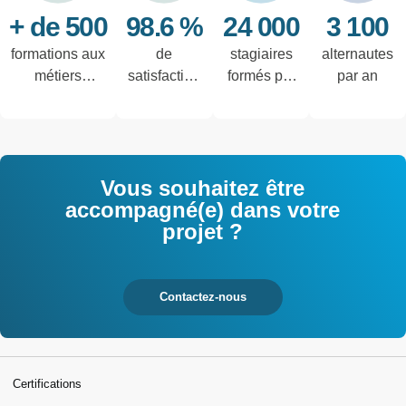
+ de 500
98.6 %
24 000
3 100
formations aux
de
stagiaires
alternautes
métiers
satisfaction
formés par
par an
techniques de
des salariés
an
l'industrie et
interrogés
tertiaires
Vous souhaitez être
accompagné(e) dans votre
projet ?
Contactez-nous
Certifications