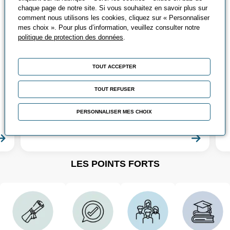
Tout savoir sur le
chaque page de notre site. Si vous souhaitez en savoir plus sur
comment nous utilisons les cookies, cliquez sur « Personnaliser
CACES®
mes choix ». Pour plus d’information, veuillez consulter notre
politique de protection des données
.
Qu’est-ce que le CACES® ? Découvrez
les différents CACES®, leurs avantages
TOUT ACCEPTER
et comment les passer ?
TOUT REFUSER
Chez Promeo, vous pouvez suivre
différentes formations CACES® adaptées
PERSONNALISER MES CHOIX
à vos besoins !
En savoir plus
En sa
LES POINTS FORTS