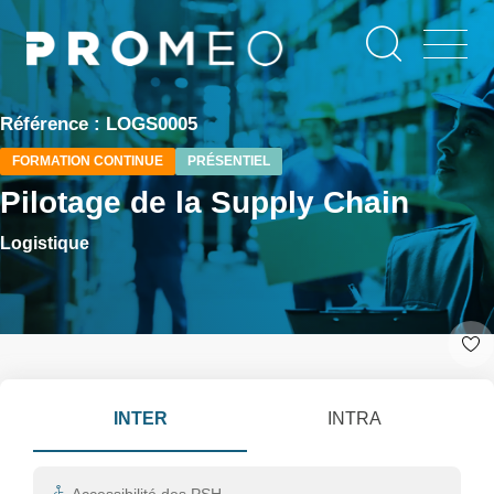
Aller
Panneau de gestion des cookies
au
contenu
principal
Référence : LOGS0005
FORMATION CONTINUE
PRÉSENTIEL
Pilotage de la Supply Chain
Logistique
INTER
INTRA