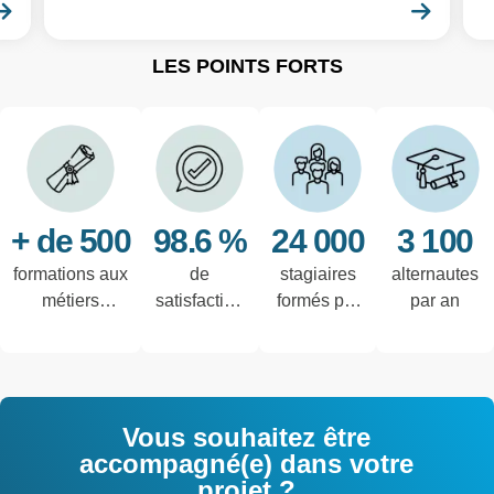
En savoir plus
En sa
LES POINTS FORTS
+ de 500
98.6 %
24 000
3 100
formations aux
de
stagiaires
alternautes
métiers
satisfaction
formés par
par an
techniques de
des salariés
an
l'industrie et
interrogés
tertiaires
Vous souhaitez être
accompagné(e) dans votre
projet ?