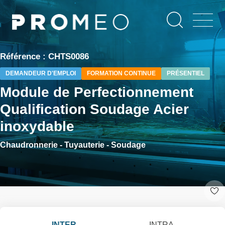
Aller
Panneau de gestion des cookies
au
contenu
principal
Référence : CHTS0086
DEMANDEUR D'EMPLOI
FORMATION CONTINUE
PRÉSENTIEL
Module de Perfectionnement
Qualification Soudage Acier
inoxydable
Chaudronnerie - Tuyauterie - Soudage
INTER
INTRA