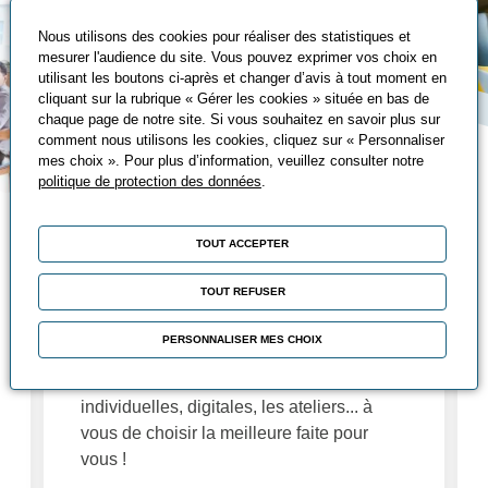
Nous utilisons des cookies pour réaliser des statistiques et
mesurer l'audience du site. Vous pouvez exprimer vos choix en
utilisant les boutons ci-après et changer d’avis à tout moment en
cliquant sur la rubrique « Gérer les cookies » située en bas de
chaque page de notre site. Si vous souhaitez en savoir plus sur
comment nous utilisons les cookies, cliquez sur « Personnaliser
mes choix ». Pour plus d’information, veuillez consulter notre
politique de protection des données
.
Nos solutions de
TOUT ACCEPTER
formation
TOUT REFUSER
Fidèles à nos objectifs d'adaptation à vos
besoins, nous avons de nombreuses
PERSONNALISER MES CHOIX
solutions de formations à vous proposer :
Les formations essentielles, sur-mesure,
individuelles, digitales, les ateliers... à
vous de choisir la meilleure faite pour
vous !