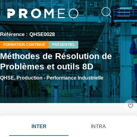
Aller
Panneau de gestion des cookies
au
contenu
principal
Référence : QHSE0028
FORMATION CONTINUE
PRÉSENTIEL
Méthodes de Résolution de
Problèmes et outils 8D
QHSE, Production - Performance Industrielle
INTER
INTRA