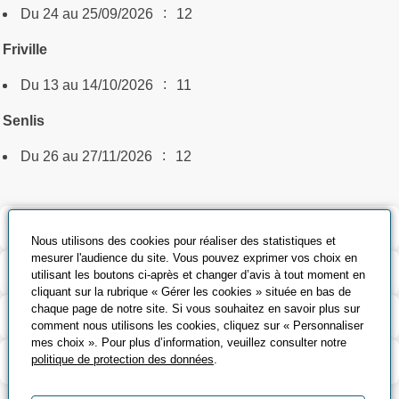
:
Du 24 au 25/09/2026
12
Friville
:
Du 13 au 14/10/2026
11
Senlis
:
Du 26 au 27/11/2026
12
Validation et certification
Nous utilisons des cookies pour réaliser des statistiques et
mesurer l'audience du site. Vous pouvez exprimer vos choix en
Outils pédagogiques
utilisant les boutons ci-après et changer d’avis à tout moment en
cliquant sur la rubrique « Gérer les cookies » située en bas de
chaque page de notre site. Si vous souhaitez en savoir plus sur
Contenu de la formation
comment nous utilisons les cookies, cliquez sur « Personnaliser
mes choix ». Pour plus d’information, veuillez consulter notre
Modalité d’évaluation
politique de protection des données
.