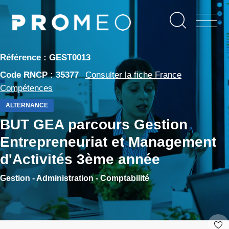
Aller
Panneau de gestion des cookies
au
contenu
principal
Référence : GEST0013
Code RNCP : 35377
Consulter la fiche France
Compétences
ALTERNANCE
BUT GEA parcours Gestion
Entrepreneuriat et Management
d'Activités 3ème année
Gestion - Administration - Comptabilité