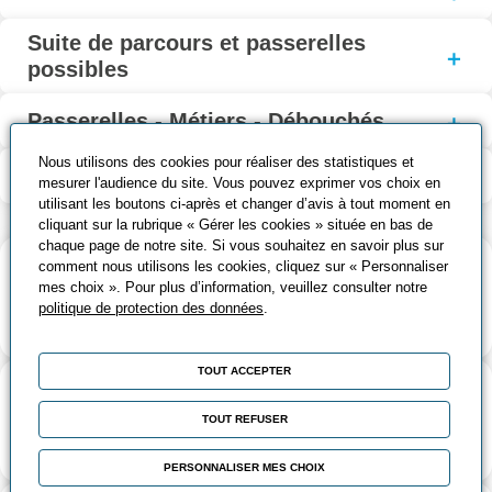
Suite de parcours et passerelles
possibles
Passerelles - Métiers - Débouchés
Nous utilisons des cookies pour réaliser des statistiques et
Contenu de la formation
mesurer l'audience du site. Vous pouvez exprimer vos choix en
utilisant les boutons ci-après et changer d’avis à tout moment en
cliquant sur la rubrique « Gérer les cookies » située en bas de
chaque page de notre site. Si vous souhaitez en savoir plus sur
comment nous utilisons les cookies, cliquez sur « Personnaliser
Inscription
mes choix ». Pour plus d’information, veuillez consulter notre
Une inscription 100% en ligne sur le site
politique de protection des données
.
TOUT ACCEPTER
Admission
TOUT REFUSER
Etude du dossier, entretien et questionnaire technique
PERSONNALISER MES CHOIX