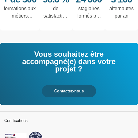
formations aux
de
stagiaires
alternautes
métiers
satisfaction
formés par
par an
techniques de
des salariés
an
l'industrie et
interrogés
tertiaires
Vous souhaitez être
accompagné(e) dans votre
projet ?
Contactez-nous
Certifications