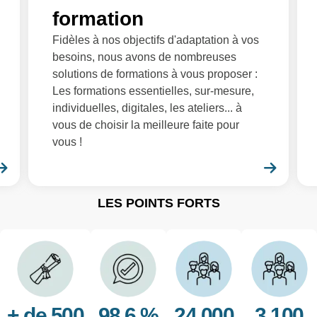
formation
Fidèles à nos objectifs d'adaptation à vos
besoins, nous avons de nombreuses
solutions de formations à vous proposer :
Les formations essentielles, sur-mesure,
individuelles, digitales, les ateliers... à
vous de choisir la meilleure faite pour
vous !
En savoir plus
En sa
LES POINTS FORTS
+ de 500
98.6 %
24 000
3 100