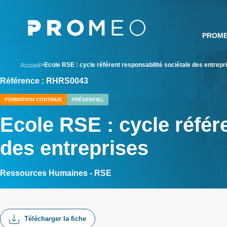
Aller
Panneau de gestion des cookies
au
contenu
PROM
principal
breadcrumb
Ecole RSE : cycle référent responsabilité sociétale des entrepr
Accueil
Référence : RHRS0043
FORMATION CONTINUE
PRÉSENTIEL
Ecole RSE : cycle référe
des entreprises
Ressources Humaines - RSE
Télécharger la fiche