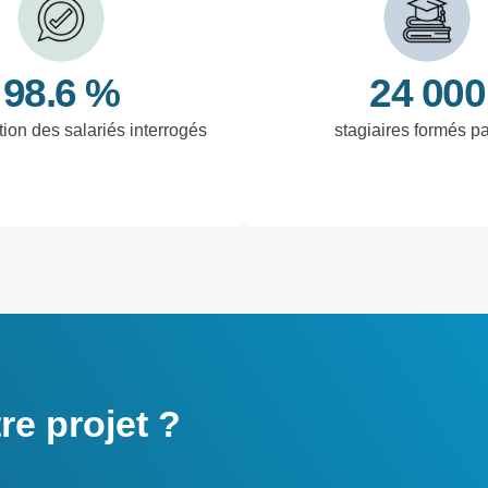
98.6 %
24 000
tion des salariés interrogés
stagiaires formés p
e projet ?