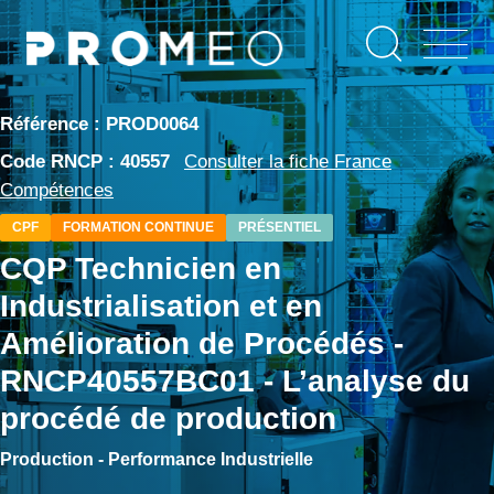
Aller
Panneau de gestion des cookies
au
contenu
principal
Référence : PROD0064
Code RNCP : 40557
Consulter la fiche France
Compétences
CPF
FORMATION CONTINUE
PRÉSENTIEL
CQP Technicien en
Industrialisation et en
Amélioration de Procédés -
RNCP40557BC01 - L’analyse du
procédé de production
Production - Performance Industrielle