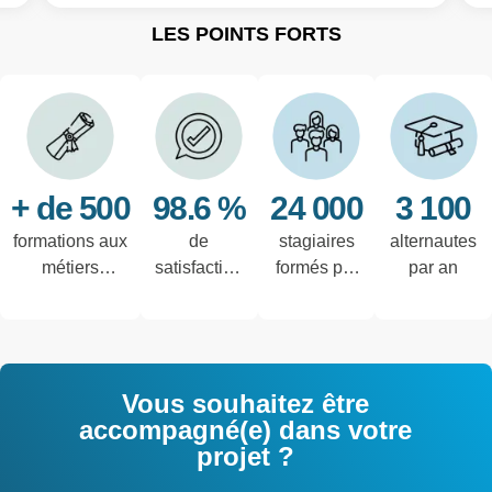
LES POINTS FORTS
+ de 500
98.6 %
24 000
3 100
formations aux
de
stagiaires
alternautes
métiers
satisfaction
formés par
par an
techniques de
des salariés
an
l'industrie et
interrogés
tertiaires
Vous souhaitez être
accompagné(e) dans votre
projet ?