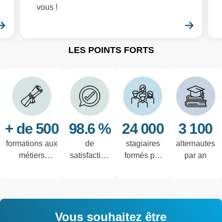
vous !
En savoir plus
En sa
LES POINTS FORTS
+ de 500
98.6 %
24 000
3 100
formations aux
de
stagiaires
alternautes
métiers
satisfaction
formés par
par an
techniques de
des salariés
an
l'industrie et
interrogés
tertiaires
Vous souhaitez être