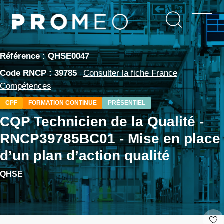
Aller
Panneau de gestion des cookies
au
contenu
principal
Référence : QHSE0047
Code RNCP : 39785
Consulter la fiche France
Compétences
CPF
FORMATION CONTINUE
PRÉSENTIEL
CQP Technicien de la Qualité -
RNCP39785BC01 - Mise en place
d’un plan d’action qualité
QHSE