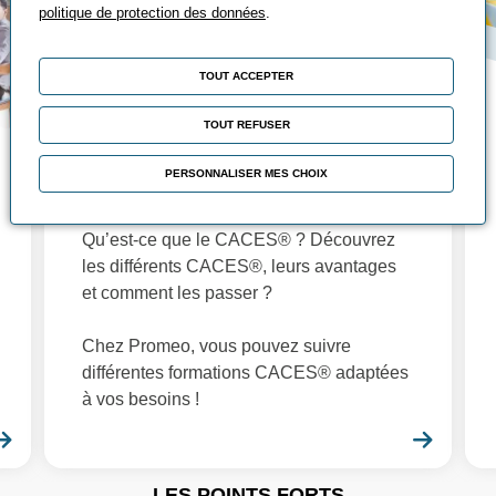
politique de protection des données
.
TOUT ACCEPTER
TOUT REFUSER
Tout savoir sur le
PERSONNALISER MES CHOIX
CACES®
Qu’est-ce que le CACES® ? Découvrez
les différents CACES®, leurs avantages
et comment les passer ?
Chez Promeo, vous pouvez suivre
différentes formations CACES® adaptées
à vos besoins !
En savoir plus
En sa
LES POINTS FORTS