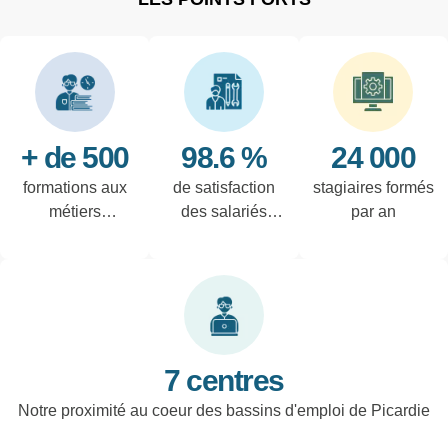
+ de 500
98.6 %
24 000
formations aux
de satisfaction
stagiaires formés
métiers
des salariés
par an
techniques de
interrogés
l'industrie et
tertiaires
7 centres
Notre proximité au coeur des bassins d'emploi de Picardie