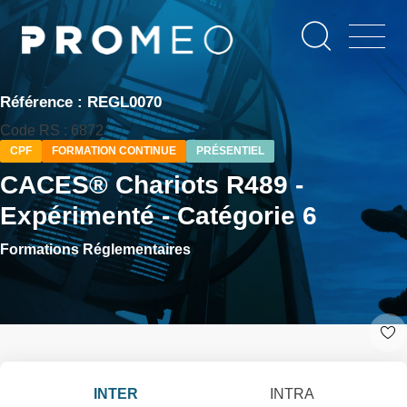
Aller
Panneau de gestion des cookies
au
contenu
principal
Référence : REGL0070
Code RS : 6872
CPF
FORMATION CONTINUE
PRÉSENTIEL
CACES® Chariots R489 -
Expérimenté - Catégorie 6
Formations Réglementaires
INTER
INTRA