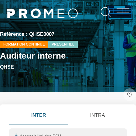
Aller
Panneau de gestion des cookies
au
contenu
principal
Référence : QHSE0007
FORMATION CONTINUE
PRÉSENTIEL
Auditeur interne
QHSE
INTER
INTRA