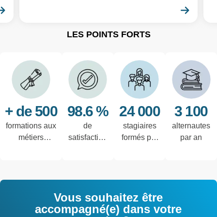
En savoir plus
En sa
LES POINTS FORTS
+ de 500
98.6 %
24 000
3 100
formations aux
de
stagiaires
alternautes
métiers
satisfaction
formés par
par an
techniques de
des salariés
an
l'industrie et
interrogés
tertiaires
Vous souhaitez être
accompagné(e) dans votre