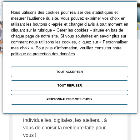
Nous utilisons des cookies pour réaliser des statistiques et
mesurer l'audience du site. Vous pouvez exprimer vos choix en
utilisant les boutons ci-après et changer d’avis à tout moment en
cliquant sur la rubrique « Gérer les cookies » située en bas de
chaque page de notre site. Si vous souhaitez en savoir plus sur
comment nous utilisons les cookies, cliquez sur « Personnaliser
mes choix ». Pour plus d’information, veuillez consulter notre
politique de protection des données
.
Nos solutions de
TOUT ACCEPTER
formation
TOUT REFUSER
Fidèles à nos objectifs d'adaptation à vos
besoins, nous avons de nombreuses
PERSONNALISER MES CHOIX
solutions de formations à vous proposer :
Les formations essentielles, sur-mesure,
individuelles, digitales, les ateliers... à
vous de choisir la meilleure faite pour
vous !