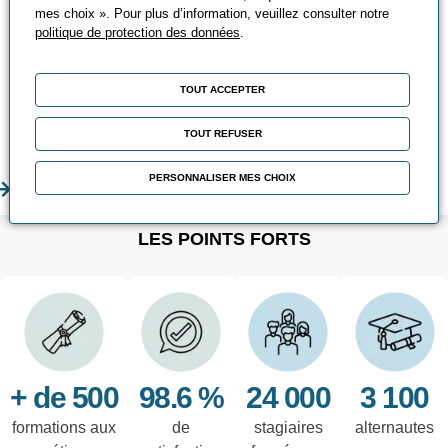
Fidèles à nos objectifs d'adaptation à vos
mes choix ». Pour plus d’information, veuillez consulter notre
besoins, nous avons de nombreuses
politique de protection des données
.
solutions de formations à vous proposer :
Les formations essentielles, sur-mesure,
TOUT ACCEPTER
individuelles, digitales, les ateliers... à
vous de choisir la meilleure faite pour
TOUT REFUSER
vous !
PERSONNALISER MES CHOIX
En savoir plus
En sa
LES POINTS FORTS
+ de 500
98.6 %
24 000
3 100
formations aux
de
stagiaires
alternautes