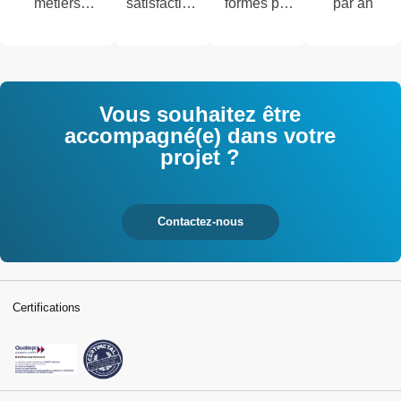
métiers
satisfaction
formés par
par an
techniques de
des salariés
an
l'industrie et
interrogés
tertiaires
Vous souhaitez être
accompagné(e) dans votre
projet ?
Contactez-nous
Certifications