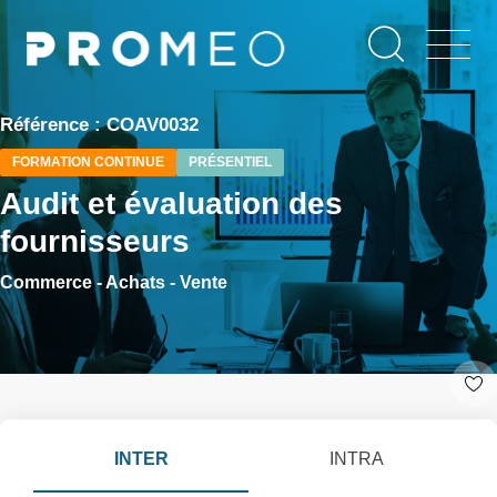
Aller
Panneau de gestion des cookies
au
contenu
principal
Référence : COAV0032
FORMATION CONTINUE
PRÉSENTIEL
Audit et évaluation des
fournisseurs
Commerce - Achats - Vente
INTER
INTRA