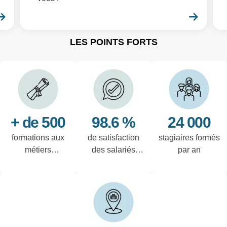
En savoir plus
En sa
LES POINTS FORTS
+ de 500
98.6 %
24 000
formations aux
de satisfaction
stagiaires formés
métiers
des salariés
par an
techniques de
interrogés
l'industrie et
tertiaires