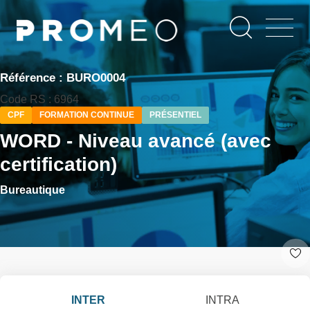
Aller
Panneau de gestion des cookies
au
contenu
principal
Référence : BURO0004
Code RS : 6964
CPF
FORMATION CONTINUE
PRÉSENTIEL
WORD - Niveau avancé (avec
certification)
Bureautique
INTER
INTRA