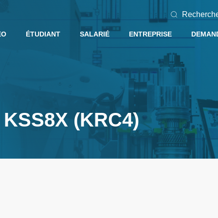
Recherch
EO
ÉTUDIANT
SALARIÉ
ENTREPRISE
DEMAND
A KSS8X (KRC4)