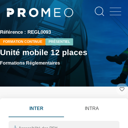
Aller
Panneau de gestion des cookies
au
contenu
principal
Référence : REGL0093
FORMATION CONTINUE
PRÉSENTIEL
Unité mobile 12 places
Formations Réglementaires
INTER
INTRA