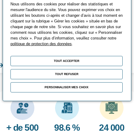
CACES®
Nous utilisons des cookies pour réaliser des statistiques et
mesurer l'audience du site. Vous pouvez exprimer vos choix en
Qu’est-ce que le CACES® ? Découvrez
utilisant les boutons ci-après et changer d’avis à tout moment en
les différents CACES®, leurs avantages
cliquant sur la rubrique « Gérer les cookies » située en bas de
et comment les passer ?
chaque page de notre site. Si vous souhaitez en savoir plus sur
comment nous utilisons les cookies, cliquez sur « Personnaliser
mes choix ». Pour plus d’information, veuillez consulter notre
Chez Promeo, vous pouvez suivre
politique de protection des données
.
différentes formations CACES® adaptées
à vos besoins !
TOUT ACCEPTER
En savoir plus
En sa
TOUT REFUSER
LES POINTS FORTS
PERSONNALISER MES CHOIX
+ de 500
98.6 %
24 000