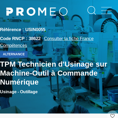
Aller
Panneau de gestion des cookies
au
contenu
principal
Référence : USIN0055
Code RNCP : 38622
Consulter la fiche France
Compétences
ALTERNANCE
TPM Technicien d'Usinage sur
Machine-Outil à Commande
Numérique
Usinage - Outillage