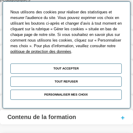
Nous utilisons des cookies pour réaliser des statistiques et
mesurer l'audience du site. Vous pouvez exprimer vos choix en
Modalités de la formation
utilisant les boutons ci-après et changer d’avis à tout moment en
cliquant sur la rubrique « Gérer les cookies » située en bas de
chaque page de notre site. Si vous souhaitez en savoir plus sur
Outils pédagogiques
comment nous utilisons les cookies, cliquez sur « Personnaliser
mes choix ». Pour plus d’information, veuillez consulter notre
Validation et certification
politique de protection des données
.
Coût et financement
TOUT ACCEPTER
Suite de parcours et passerelles
TOUT REFUSER
possibles
PERSONNALISER MES CHOIX
Passerelles - Métiers - Débouchés
Contenu de la formation