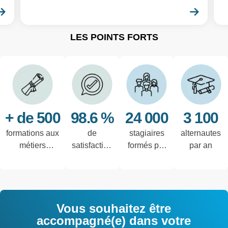
En savoir plus
En sa
LES POINTS FORTS
+ de 500
98.6 %
24 000
3 100
formations aux
de
stagiaires
alternautes
métiers
satisfaction
formés par
par an
techniques de
des salariés
an
l'industrie et
interrogés
tertiaires
Vous souhaitez être
accompagné(e) dans votre