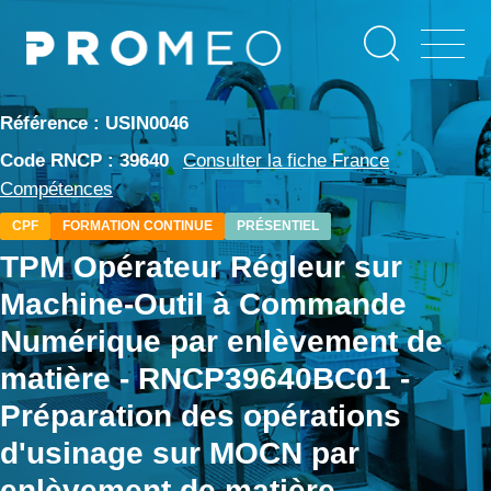
Aller
Panneau de gestion des cookies
au
contenu
principal
Référence : USIN0046
Code RNCP : 39640
Consulter la fiche France
Compétences
CPF
FORMATION CONTINUE
PRÉSENTIEL
TPM Opérateur Régleur sur
Machine-Outil à Commande
Numérique par enlèvement de
matière - RNCP39640BC01 -
Préparation des opérations
d'usinage sur MOCN par
enlèvement de matière