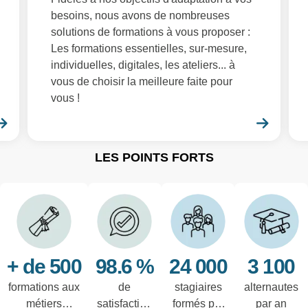
besoins, nous avons de nombreuses
solutions de formations à vous proposer :
Les formations essentielles, sur-mesure,
individuelles, digitales, les ateliers... à
vous de choisir la meilleure faite pour
vous !
En savoir plus
En sa
LES POINTS FORTS
+ de 500
98.6 %
24 000
3 100
formations aux
de
stagiaires
alternautes
métiers
satisfaction
formés par
par an