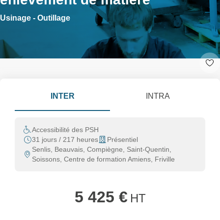
Usinage - Outillage
INTER
INTRA
Accessibilité des PSH
31 jours / 217 heures
Présentiel
Senlis, Beauvais, Compiègne, Saint-Quentin,
Soissons, Centre de formation Amiens, Friville
5 425 €
HT