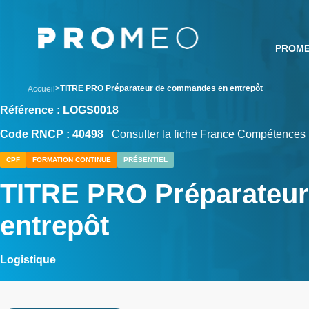
Aller
Panneau de gestion des cookies
au
contenu
PROM
principal
breadcrumb
TITRE PRO Préparateur de commandes en entrepôt
Accueil
Référence : LOGS0018
Code RNCP : 40498
Consulter la fiche France Compétences
CPF
FORMATION CONTINUE
PRÉSENTIEL
TITRE PRO Préparateu
entrepôt
Logistique