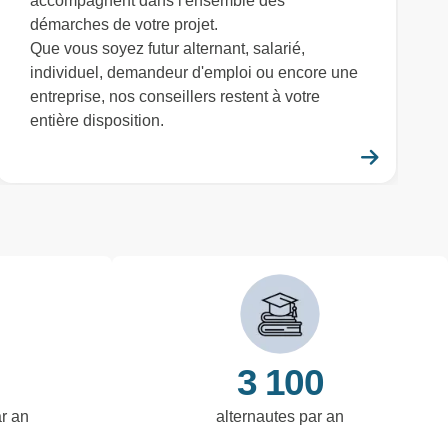
accompagnent dans l'ensemble des
démarches de votre projet.
Que vous soyez futur alternant, salarié,
individuel, demandeur d'emploi ou encore une
entreprise, nos conseillers restent à votre
entière disposition.
savoir plus
En savo
3 100
ar an
alternautes par an