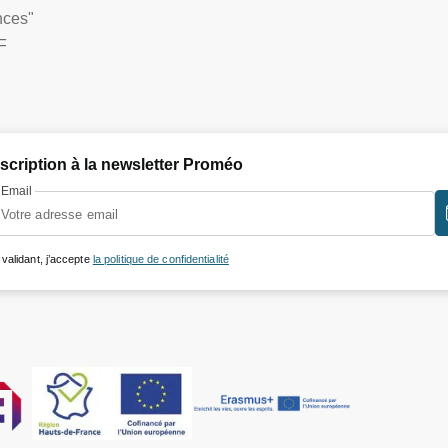
nces"
F
nscription à la newsletter Proméo
Email
 validant, j’accepte
la politique de confidentialité