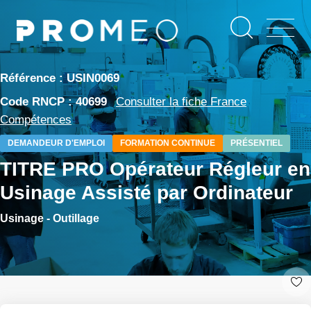
Aller
Panneau de gestion des cookies
au
contenu
principal
Référence : USIN0069
Code RNCP : 40699
Consulter la fiche France
Compétences
DEMANDEUR D'EMPLOI
FORMATION CONTINUE
PRÉSENTIEL
TITRE PRO Opérateur Régleur en
Usinage Assisté par Ordinateur
Usinage - Outillage