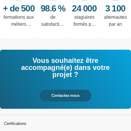
+ de 500
98.6 %
24 000
3 100
formations aux
de
stagiaires
alternautes
métiers
satisfaction
formés par
par an
techniques de
des salariés
an
l'industrie et
interrogés
tertiaires
Vous souhaitez être
accompagné(e) dans votre
projet ?
Contactez-nous
Certifications