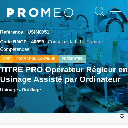
Aller
Panneau de gestion des cookies
au
contenu
principal
Référence : USIN0051
Code RNCP : 40699
Consulter la fiche France
Compétences
CPF
FORMATION CONTINUE
PRÉSENTIEL
TITRE PRO Opérateur Régleur en
Usinage Assisté par Ordinateur
Usinage - Outillage