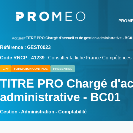
Aller
Panneau de gestion des cookies
au
contenu
PROM
principal
breadcrumb
TITRE PRO Chargé d'accueil et de gestion administrative - BC0
Accueil
Référence : GEST0023
Code RNCP : 41239
Consulter la fiche France Compétences
CPF
FORMATION CONTINUE
PRÉSENTIEL
TITRE PRO Chargé d'acc
administrative - BC01
Gestion - Administration - Comptabilité