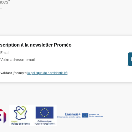
nces"
F
nscription à la newsletter Proméo
Email
 validant, j’accepte
la politique de confidentialité