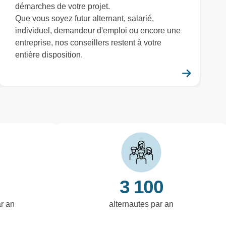
démarches de votre projet.
Que vous soyez futur alternant, salarié,
individuel, demandeur d'emploi ou encore une
entreprise, nos conseillers restent à votre
entière disposition.
savoir plus
En savo
3 100
ar an
alternautes par an