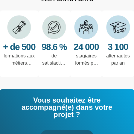
+ de 500
98.6 %
24 000
3 100
formations aux
de
stagiaires
alternautes
métiers
satisfaction
formés par
par an
techniques de
des salariés
an
l'industrie et
interrogés
tertiaires
Vous souhaitez être
accompagné(e) dans votre
projet ?