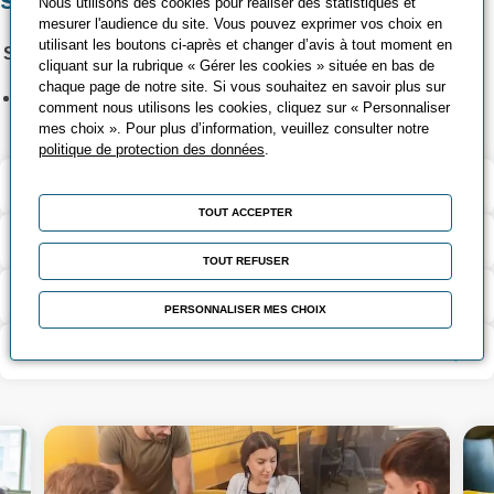
Nous utilisons des cookies pour réaliser des statistiques et
mesurer l'audience du site. Vous pouvez exprimer vos choix en
utilisant les boutons ci-après et changer d’avis à tout moment en
Saint-Quentin
cliquant sur la rubrique « Gérer les cookies » située en bas de
chaque page de notre site. Si vous souhaitez en savoir plus sur
:
Du 25/09/2026 au 12/02/2027
12
comment nous utilisons les cookies, cliquez sur « Personnaliser
mes choix ». Pour plus d’information, veuillez consulter notre
politique de protection des données
.
Validation et certification
TOUT ACCEPTER
Outils pédagogiques
TOUT REFUSER
Contenu de la formation
PERSONNALISER MES CHOIX
Modalité d’évaluation