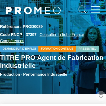
Aller
Panneau de gestion des cookies
au
contenu
principal
Référence : PROD0089
Code RNCP : 37397
Consulter la fiche France
Compétences
DEMANDEUR D'EMPLOI
FORMATION CONTINUE
PRÉSENTIEL
TITRE PRO Agent de Fabrication
Industrielle
Production - Performance Industrielle