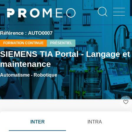
Aller
Panneau de gestion des cookies
au
contenu
principal
Référence : AUTO0007
FORMATION CONTINUE
PRÉSENTIEL
SIEMENS TIA Portal - Langage et
maintenance
Automatisme - Robotique
INTER
INTRA