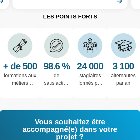
En savoir plus
En sa
LES POINTS FORTS
+ de 500
98.6 %
24 000
3 100
formations aux
de
stagiaires
alternautes
métiers
satisfaction
formés par
par an
techniques de
des salariés
an
l'industrie et
interrogés
tertiaires
Vous souhaitez être
accompagné(e) dans votre
projet ?