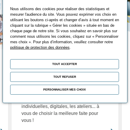
Nous utilisons des cookies pour réaliser des statistiques et
mesurer l'audience du site. Vous pouvez exprimer vos choix en
utilisant les boutons ci-après et changer d’avis à tout moment en
cliquant sur la rubrique « Gérer les cookies » située en bas de
chaque page de notre site. Si vous souhaitez en savoir plus sur
comment nous utilisons les cookies, cliquez sur « Personnaliser
mes choix ». Pour plus d’information, veuillez consulter notre
politique de protection des données
.
Nos solutions de
TOUT ACCEPTER
formation
TOUT REFUSER
Fidèles à nos objectifs d'adaptation à vos
besoins, nous avons de nombreuses
PERSONNALISER MES CHOIX
solutions de formations à vous proposer :
Les formations essentielles, sur-mesure,
individuelles, digitales, les ateliers... à
vous de choisir la meilleure faite pour
vous !