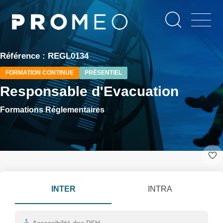
Aller
Panneau de gestion des cookies
au
contenu
principal
Référence : REGL0134
FORMATION CONTINUE
PRÉSENTIEL
Responsable d'Evacuation
Formations Réglementaires
INTER
INTRA