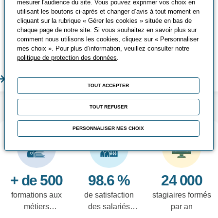
mesurer l'audience du site. Vous pouvez exprimer vos choix en
les différents CACES®, leurs avantages
utilisant les boutons ci-après et changer d’avis à tout moment en
et comment les passer ?
cliquant sur la rubrique « Gérer les cookies » située en bas de
chaque page de notre site. Si vous souhaitez en savoir plus sur
Chez Promeo, vous pouvez suivre
comment nous utilisons les cookies, cliquez sur « Personnaliser
mes choix ». Pour plus d’information, veuillez consulter notre
différentes formations CACES® adaptées
politique de protection des données
.
à vos besoins !
En savoir plus
En sa
TOUT ACCEPTER
LES POINTS FORTS
TOUT REFUSER
PERSONNALISER MES CHOIX
+ de 500
98.6 %
24 000
formations aux
de satisfaction
stagiaires formés
métiers
des salariés
par an