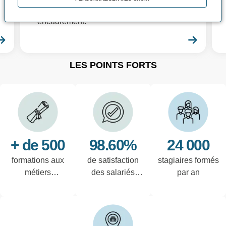
la montée en compétences de leur
encadrement.
En savoir plus
En sa
LES POINTS FORTS
+ de 500
98.60%
24 000
formations aux
de satisfaction
stagiaires formés
métiers
des salariés
par an
techniques de
interrogés
l'industrie et
tertiaires