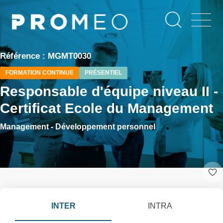
Aller
Panneau de gestion des cookies
au
contenu
principal
Référence : MGMT0030
FORMATION CONTINUE
PRÉSENTIEL
Responsable d'équipe niveau II -
Certificat Ecole du Management
Management - Développement personnel
INTER
INTRA