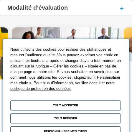
Modalité d’évaluation
Nous utilisons des cookies pour réaliser des statistiques et
mesurer l'audience du site. Vous pouvez exprimer vos choix en
utilisant les boutons ci-après et changer d’avis à tout moment en
cliquant sur la rubrique « Gérer les cookies » située en bas de
chaque page de notre site. Si vous souhaitez en savoir plus sur
comment nous utilisons les cookies, cliquez sur « Personnaliser
mes choix ». Pour plus d’information, veuillez consulter notre
Les écoles du
politique de protection des données
.
management
TOUT ACCEPTER
Véritable dispositif de professionnalisation
des managers, l’Ecole du Management de
TOUT REFUSER
l’UIMM accompagne, depuis de
nombreuses années, les entreprises dans
PERSONNALISER MES CHOIX