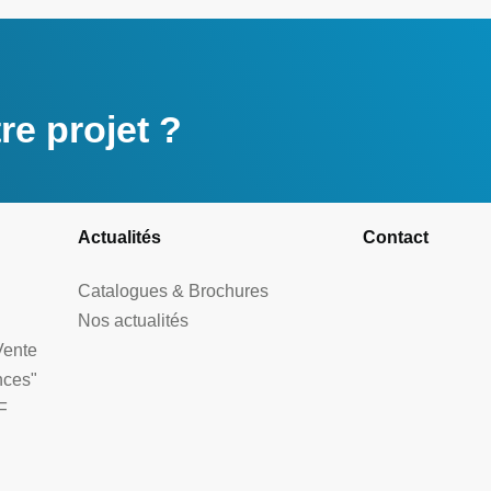
e projet ?
Actualités
Contact
Catalogues & Brochures
Nos actualités
Vente
nces"
F