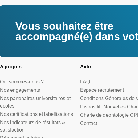
Vous souhaitez être
accompagné(e) dans votr
A propos
Aide
Qui sommes-nous ?
FAQ
Nos engagements
Espace recrutement
Nos partenaires universitaires et
Conditions Générales de 
écoles
Dispositif "Nouvelles Cha
Nos certifications et labellisations
Charte de déontologie CP
Nos indicateurs de résultats &
Contact
satisfaction