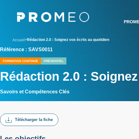
Aller
Panneau de gestion des cookies
au
contenu
PROM
principal
breadcrumb
Rédaction 2.0 : Soignez vos écrits au quotidien
Accueil
Référence : SAVS0011
FORMATION CONTINUE
PRÉSENTIEL
Rédaction 2.0 : Soignez
Savoirs et Compétences Clés
Télécharger la fiche
Les objectifs