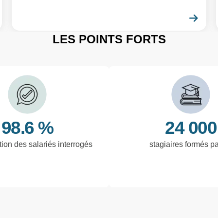
En savoir plus
En 
LES POINTS FORTS
98.6 %
24 000
tion des salariés interrogés
stagiaires formés p