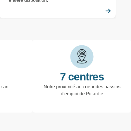
entière disposition.
savoir plus
En savo
7 centres
ar an
Notre proximité au coeur des bassins
d'emploi de Picardie