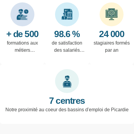
+ de 500
98.6 %
24 000
formations aux
de satisfaction
stagiaires formés
métiers
des salariés
par an
techniques de
interrogés
l'industrie et
tertiaires
7 centres
Notre proximité au coeur des bassins d'emploi de Picardie