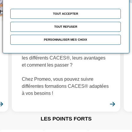
TOUT ACCEPTER
TOUT REFUSER
Tout savoir sur le
CACES®
PERSONNALISER MES CHOIX
Qu’est-ce que le CACES® ? Découvrez
les différents CACES®, leurs avantages
et comment les passer ?
Chez Promeo, vous pouvez suivre
différentes formations CACES® adaptées
à vos besoins !
En savoir plus
En sa
LES POINTS FORTS